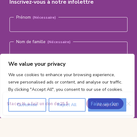
Inscrivez-vous à notre infolettre
Nom
(Nécessaire)
Prénom
Nom de famille
We value your privacy
Courriel
(Nécessaire)
We use cookies to enhance your browsing experience,
serve personalised ads or content, and analyse our traffic.
S'abonner
By clicking "Accept All", you consent to our use of cookies.
Customise
Reject All
Accept All
Informations
Tout le contenu ©2026 par la
Fondation du CHEO
sur
Charitable Registration Number:
11885 2474 RR0001
|