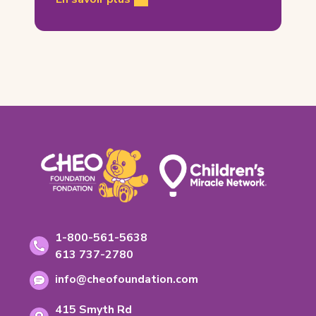
Footer
Coordonnées
Numéro
1-800-561-5638
sans
Numéro
613 737-2780
frais:
de
Adresse
info@cheofoundation.com
telephone:
courriel:
Address
415 Smyth Rd