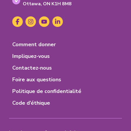
Ontario
Ottawa,
ON
K1H 8M8
K-
1-
Social
Facebook
(s'ouvre
Instagram
(s'ouvre
YouTube
(s'ouvre
LinkedIn
(s'ouvre
H-
Media
dans
dans
dans
dans
8-
un
un
un
un
M-
nouvel
nouvel
nouvel
nouvel
8
Footer
Comment donner
onglet)
onglet)
onglet)
onglet)
Menu
Impliquez-vous
Contactez-nous
Foire aux questions
Politique de confidentialité
Code d’éthique