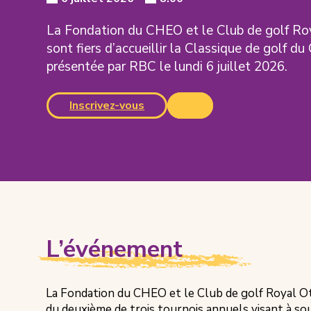
Event
Event
Event
Date:
Time:
Date
Details
La Fondation du CHEO et le Club de golf R
Time
sont fiers d’accueillir la Classique de golf d
présentée par RBC le lundi 6 juillet 2026.
(s'ouvre
Inscrivez-vous
dans
un
nouvel
onglet)
L’événement
La Fondation du CHEO et le Club de golf Royal Otta
du deuxième de trois tournois annuels visant à so