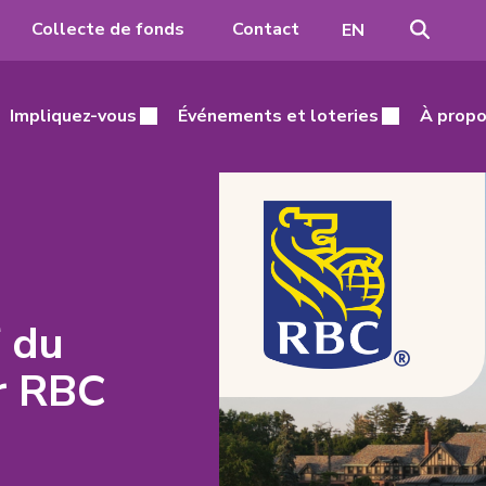
Recher
Passer
Collecte de fonds
Contact
EN
à
l'anglais
Impliquez-vous
Événements et loteries
À propo
f du
r RBC