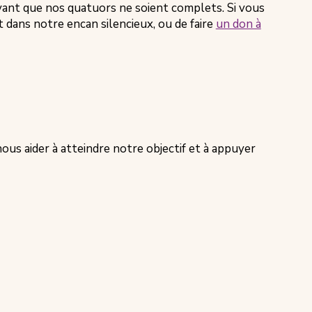
uvre
ant que nos quatuors ne soient complets. Si vous
s
 dans notre encan silencieux, ou de faire
un don à
vel
let)
us aider à atteindre notre objectif et à appuyer