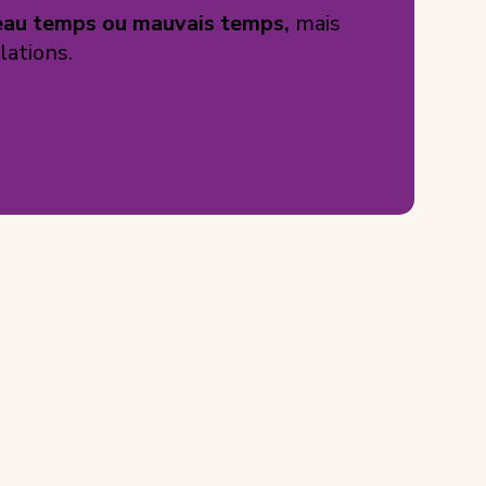
beau temps ou mauvais temps,
mais
lations.