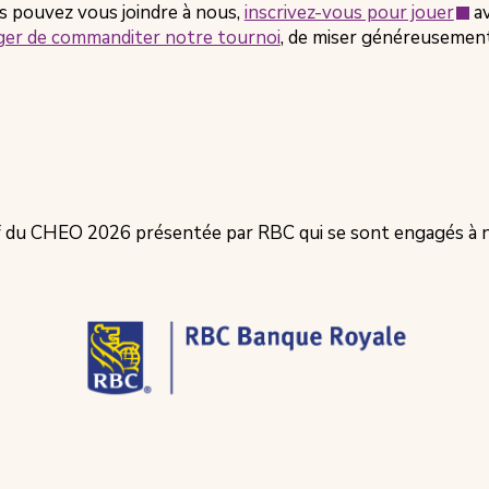
(s'o
us pouvez vous joindre à nous,
inscrivez-vous pour jouer
av
dan
ager de commanditer notre tournoi
, de miser généreusement
un
nou
ong
f du CHEO 2026 présentée par RBC qui se sont engagés à no