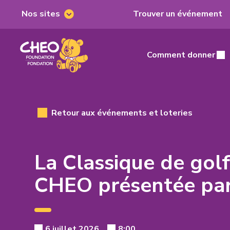
Nos sites
Trouver un événement
Nos
sites
Fondation
du
Comment donner
Main
CHEO,
home
page
Retour aux événements et loteries
La Classique de gol
CHEO présentée pa
Event
Event
6 juillet 2026
8:00