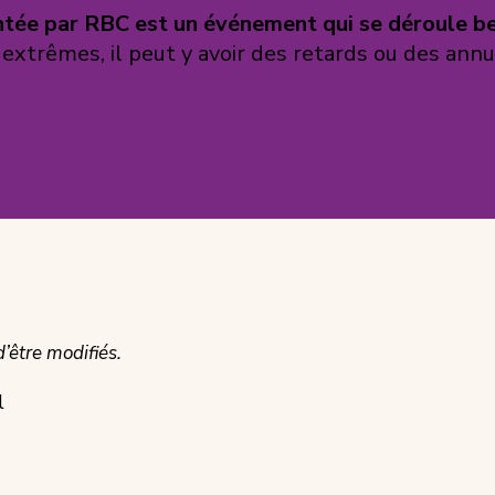
ntée par RBC est un événement qui se déroule 
xtrêmes, il peut y avoir des retards ou des annu
’être modifiés.
l