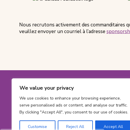
Nous recrutons activement des commanditaires qui 
veuillez envoyer un courriel à l’adresse
sponsorsh
Footer
We value your privacy
Coordonné
Numéro
1-800-561-563
sans
Numéro
613 737-2780
We use cookies to enhance your browsing experience,
frais:
de
serve personalised ads or content, and analyse our traffic.
Adresse
info@cheofoun
telephone:
By clicking "Accept All", you consent to our use of cookies.
courriel:
Address
415 Smyth Rd
Ont
Ottawa,
ON
K1
Customise
Reject All
Accept All