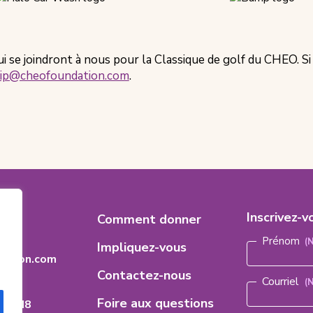
se joindront à nous pour la Classique de golf du CHEO. Si 
ip@cheofoundation.com
.
es
Footer
Inscrivez-v
8
Comment donner
Nom
(Nécess
Menu
Prénom
Impliquez-vous
dation.com
Contactez-nous
Courriel
(
Foire aux questions
ario
H 8M8