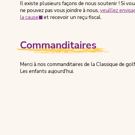
Il existe plusieurs façons de nous soutenir ! Si vo
ne pouvez pas vous joindre à nous,
veuillez envis
(s'ouvre
la cause
et recevoir un reçu fiscal.
dans
un
nouvel
Commanditaires
onglet)
Merci à nos commanditaires de la Classique de gol
Les enfants aujourd’hui.