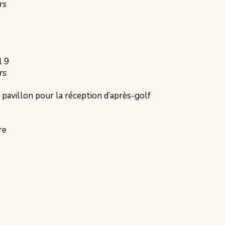
rs
l 9
rs
 pavillon pour la réception d’après-golf
re