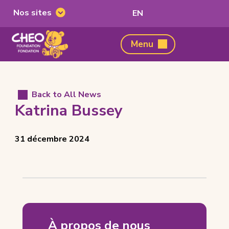
Nos sites
Passer
EN
Nos
à
sites
l'anglais
Fondation
Menu
du
CHEO,
home
page
Back to All News
Katrina Bussey
Posted
View
31 décembre 2024
on
all
posts
on
Katrina
Bussey
À propos de nous