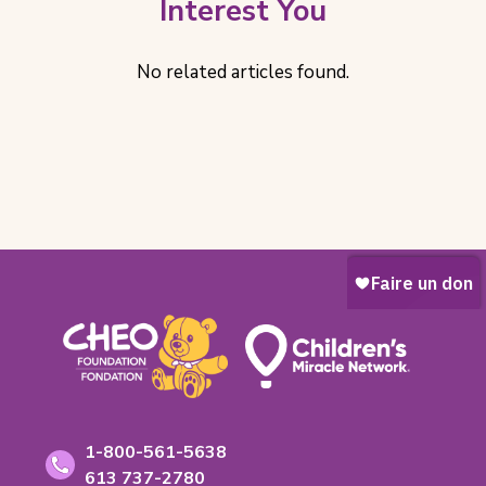
Interest You
No related articles found.
Footer
Coordonnées
Numéro
1-800-561-5638
sans
Numéro
613 737-2780