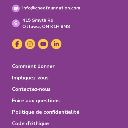
frais:
de
Adresse
info@cheofoundation.com
telephone:
courriel:
Address
415 Smyth Rd
Ontario
Ottawa,
ON
K1H 8M8
K-
1-
Social
Facebook
(s'ouvre
Instagram
(s'ouvre
YouTube
(s'ouvre
LinkedIn
(s'ouvre
H-
Media
dans
dans
dans
dans
8-
un
un
un
un
M-
nouvel
nouvel
nouvel
nouvel
8
Footer
Comment donner
onglet)
onglet)
onglet)
onglet)
Menu
Impliquez-vous
Contactez-nous
Foire aux questions
Politique de confidentialité
Code d’éthique