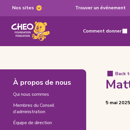
Nos sites
Trouver un événement
Nos
sites
Fondation
du
Comment donner
Main
CHEO,
home
page
Matt
Back 
Matt
À propos de nous
Rinfret
Related
Qui nous sommes
Posted
View
5 mai 202
Pages
Membres du Conseil
on
all
d’administration
posts
on
Équipe de direction