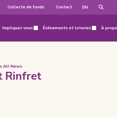
Recher
Passer
Collecte de fonds
Contact
EN
à
l'anglais
Impliquez-vous
Événements et loteries
À propo
to All News
 Rinfret
5