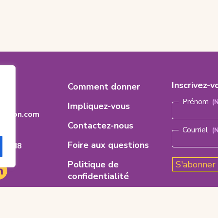
es
Footer
Inscrivez-v
8
Comment donner
Nom
(Nécess
Menu
Prénom
Impliquez-vous
dation.com
Contactez-nous
Courriel
(
Foire aux questions
ario
H 8M8
Politique de
S'abonner
e
e
nkedIn
'ouvre
confidentialité
ns
Code d’éthique
uvel
glet)