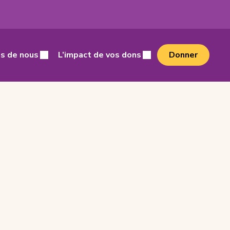
cher
s de nous
L’impact de vos dons
Donner