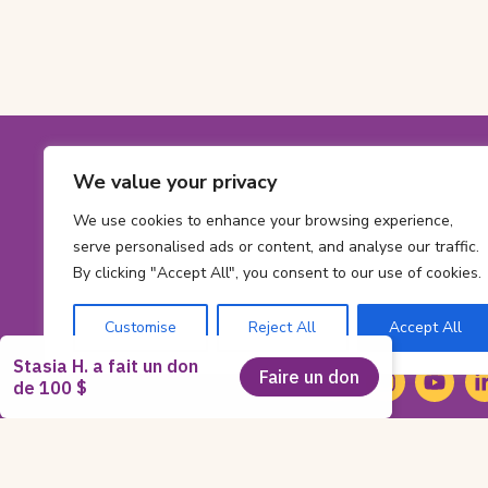
Footer
We value your privacy
Coordonné
Numéro
1-800-561-563
sans
Numéro
613 737-2780
We use cookies to enhance your browsing experience,
frais:
de
serve personalised ads or content, and analyse our traffic.
Adresse
info@cheofoun
telephone:
By clicking "Accept All", you consent to our use of cookies.
courriel:
Address
415 Smyth Rd
Ont
Ottawa,
ON
K1
Customise
Reject All
Accept All
K-
Social
1-
Facebook
(s'ouvre
Instagram
(s'ouvre
YouTub
(s'ouvr
Li
(s
H-
dans
dans
dans
da
Media
8-
un
un
un
un
M-
nouvel
nouvel
nouvel
no
8
onglet)
onglet)
onglet)
on