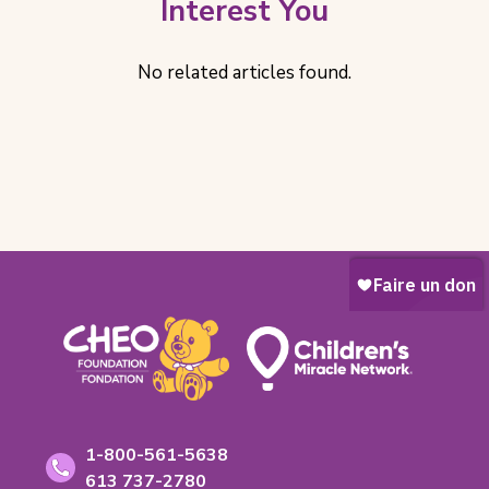
Interest You
No related articles found.
Footer
Coordonnées
Numéro
1-800-561-5638
sans
Numéro
613 737-2780