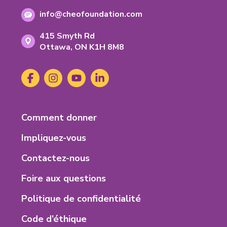
frais:
de
Adresse
info@cheofoundation.com
telephone:
courriel:
Address
415 Smyth Rd
Ontario
Ottawa,
ON
K1H 8M8
K-
1-
Social
Facebook
(s'ouvre
Instagram
(s'ouvre
YouTube
(s'ouvre
LinkedIn
(s'ouvre
H-
Media
dans
dans
dans
dans
8-
un
un
un
un
M-
nouvel
nouvel
nouvel
nouvel
8
Footer
Comment donner
onglet)
onglet)
onglet)
onglet)
Menu
Impliquez-vous
Contactez-nous
Foire aux questions
Politique de confidentialité
Code d’éthique