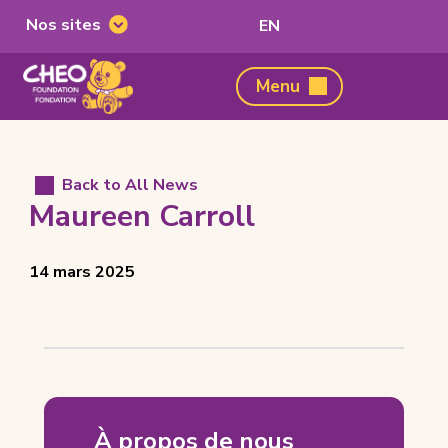
Nos sites
Passer
EN
Nos
à
sites
l'anglais
Fondation
Menu
du
CHEO,
home
page
Back to All News
Maureen Carroll
Posted
View
14 mars 2025
on
all
posts
on
Maureen
Carroll
À propos de nous