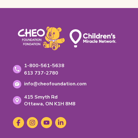
e
l
Footer
o
n
g
l
e
t
)
Coordonnées
Numéro
1-800-561-5638
sans
Numéro
613 737-2780
frais:
de
Adresse
info@cheofoundation.com
telephone:
courriel:
Address
415 Smyth Rd
Ontario
Ottawa,
ON
K1H 8M8
K-
1-
Social
Facebook
(s'ouvre
Instagram
(s'ouvre
YouTube
(s'ouvre
LinkedIn
(s'ouvre
H-
Media
dans
dans
dans
dans
8-
un
un
un
un
M-