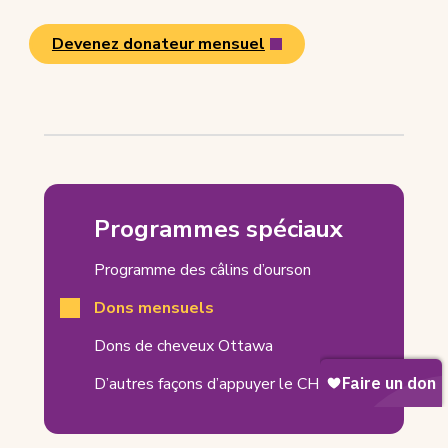
Devenez donateur mensuel
(
s
'
o
u
v
r
Dons
e
mensuels
Programmes spéciaux
d
Related
a
Programme des câlins d’ourson
n
Pages
s
Dons mensuels
u
n
Dons de cheveux Ottawa
n
D’autres façons d’appuyer le CHEO
o
u
v