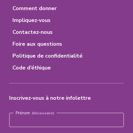
nouvel
nouvel
nouvel
nouvel
8
Footer
Comment donner
onglet)
onglet)
onglet)
onglet)
Menu
Impliquez-vous
Contactez-nous
Foire aux questions
Politique de confidentialité
Code d’éthique
Inscrivez-vous à notre infolettre
Nom
(Nécessaire)
Prénom