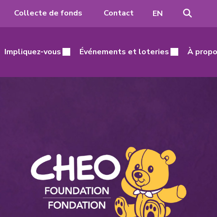
Recher
Passer
Collecte de fonds
Contact
EN
à
l'anglais
Impliquez-vous
Événements et loteries
À propo