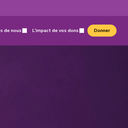
cher
s de nous
L’impact de vos dons
Donner