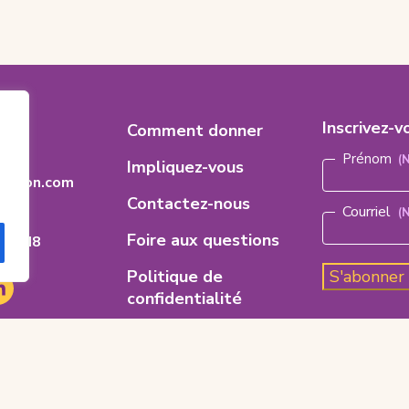
es
Footer
Inscrivez-v
8
Comment donner
Nom
(Nécess
Menu
Prénom
Impliquez-vous
dation.com
Contactez-nous
Courriel
(
Foire aux questions
ario
H 8M8
Politique de
S'abonner
e
e
nkedIn
'ouvre
confidentialité
ns
Code d’éthique
uvel
glet)