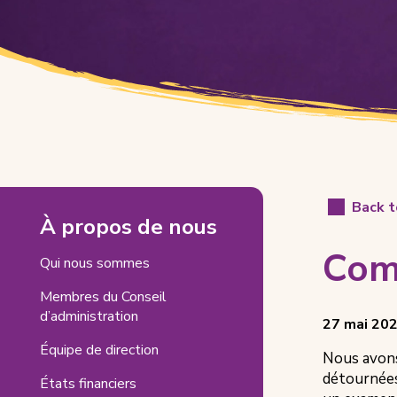
Communiqué
Back 
À propos de nous
de
Com
la
Qui nous sommes
Fondation
Membres du Conseil
d’administration
du
Posted
View
27 mai 20
on
all
Équipe de direction
CHEO
Nous avons
posts
détournées
on
États financiers