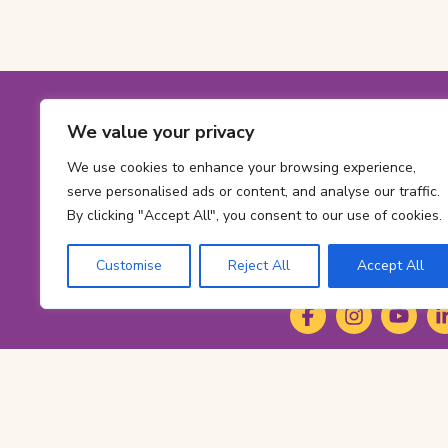
Footer
We value your privacy
Coordonné
Numéro
1-800-561-563
sans
Numéro
613 737-2780
We use cookies to enhance your browsing experience,
frais:
de
serve personalised ads or content, and analyse our traffic.
Adresse
info@cheofoun
telephone:
By clicking "Accept All", you consent to our use of cookies.
courriel:
Address
415 Smyth Rd
Ont
Ottawa,
ON
K1
Customise
Reject All
Accept All
K-
Social
1-
Facebook
(s'ouvre
Instagram
(s'ouvre
YouTub
(s'ouvr
Li
(s
H-
dans
dans
dans
da
Media
8-
un
un
un
un
M-
nouvel
nouvel
nouvel
no
8
onglet)
onglet)
onglet)
on