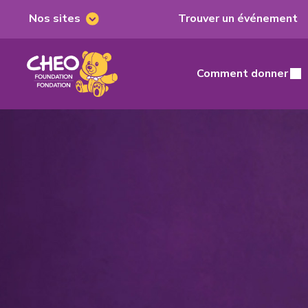
Nos sites
Trouver un événement
Nos
sites
Fondation
du
Comment donner
Main
CHEO,
home
page