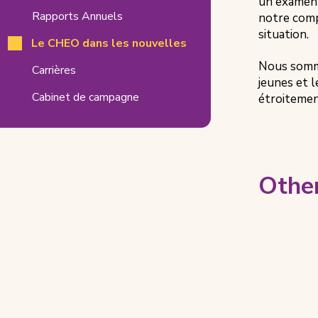
Related
un examen 
Rapports Annuels
notre compa
Pages
situation.
Le CHEO dans les nouvelles
Nous somme
Carrières
jeunes et 
Cabinet de campagne
étroitement
Other