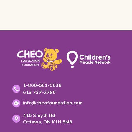
Footer
Coordonnées
Numéro
1-800-561-5638
sans
Numéro
613 737-2780
frais:
de
Adresse
info@cheofoundation.com
telephone:
courriel:
Address
415 Smyth Rd
Ontario
Ottawa,
ON
K1H 8M8
K-