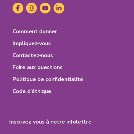
1-
Social
Facebook
(s'ouvre
Instagram
(s'ouvre
YouTube
(s'ouvre
LinkedIn
(s'ouvre
H-
Media
dans
dans
dans
dans
8-
un
un
un
un
M-
nouvel
nouvel
nouvel
nouvel
8
Footer
Comment donner
onglet)
onglet)
onglet)
onglet)
Menu
Impliquez-vous
Contactez-nous
Foire aux questions
Politique de confidentialité
Code d’éthique
Inscrivez-vous à notre infolettre
Nom
(Nécessaire)