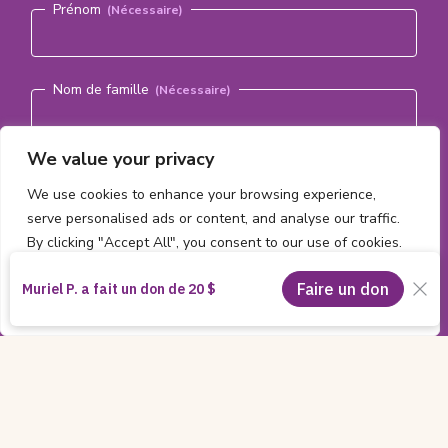
Prénom
Nom de famille
We value your privacy
Courriel
(Nécessaire)
We use cookies to enhance your browsing experience,
serve personalised ads or content, and analyse our traffic.
By clicking "Accept All", you consent to our use of cookies.
S'abonner
Customise
Reject All
Accept All
Informations
Tout le contenu ©2026 par la
Fondation du CHEO
sur
Charitable Registration Number:
11885 2474 RR0001
|
le
Privacy Policy