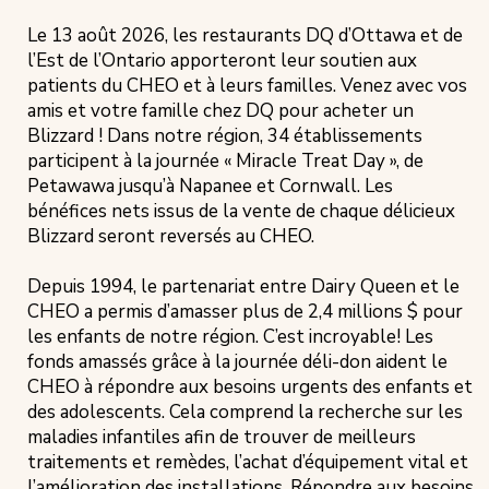
Description
Le 13 août 2026, les restaurants DQ d’Ottawa et de
for
l’Est de l’Ontario apporteront leur soutien aux
patients du CHEO et à leurs familles. Venez avec vos
La
amis et votre famille chez DQ pour acheter un
journée
Blizzard ! Dans notre région, 34 établissements
déli-
participent à la journée « Miracle Treat Day », de
don
Petawawa jusqu’à Napanee et Cornwall. Les
du
bénéfices nets issus de la vente de chaque délicieux
DQ
Blizzard seront reversés au CHEO.
Depuis 1994, le partenariat entre Dairy Queen et le
CHEO a permis d’amasser plus de 2,4 millions $ pour
les enfants de notre région. C’est incroyable! Les
fonds amassés grâce à la journée déli-don aident le
CHEO à répondre aux besoins urgents des enfants et
des adolescents. Cela comprend la recherche sur les
maladies infantiles afin de trouver de meilleurs
traitements et remèdes, l’achat d’équipement vital et
l’amélioration des installations. Répondre aux besoins