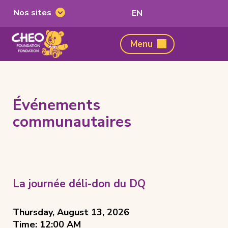
Nos sites
Passer
EN
Nos
à
sites
l'anglais
Fondation
Menu
du
CHEO,
home
page
Événements
communautaires
Events
Event
La journée déli-don du DQ
Badges
List
Thursday, August 13, 2026
Time: 12:00 AM