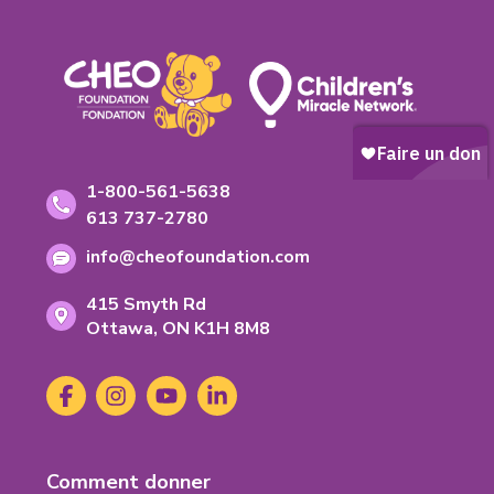
Footer
Coordonnées
Numéro
1-800-561-5638
sans
Numéro
613 737-2780
frais:
de
Adresse
info@cheofoundation.com
telephone:
courriel:
Address
415 Smyth Rd
Ontario
Ottawa,
ON
K1H 8M8
K-
1-
Social
Facebook
(s'ouvre
Instagram
(s'ouvre
YouTube
(s'ouvre
LinkedIn
(s'ouvre
H-
Media
dans
dans
dans
dans
8-
un
un
un
un
M-
nouvel
nouvel
nouvel
nouvel
8
Footer
Comment donner