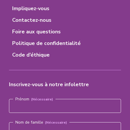
onglet)
onglet)
onglet)
onglet)
Menu
Impliquez-vous
Contactez-nous
Foire aux questions
Politique de confidentialité
Code d’éthique
Inscrivez-vous à notre infolettre
Nom
(Nécessaire)
Prénom
Nom de famille