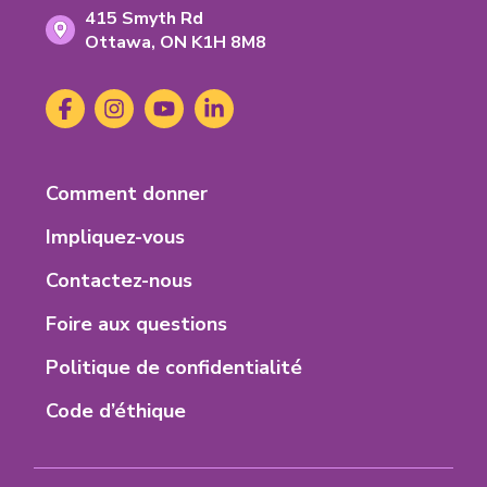
Address
415 Smyth Rd
Ontario
Ottawa,
ON
K1H 8M8
K-
1-
Social
Facebook
(s'ouvre
Instagram
(s'ouvre
YouTube
(s'ouvre
LinkedIn
(s'ouvre
H-
Media
dans
dans
dans
dans
8-
un
un
un
un
M-
nouvel
nouvel
nouvel
nouvel
8
Footer
Comment donner
onglet)
onglet)
onglet)
onglet)
Menu
Impliquez-vous
Contactez-nous
Foire aux questions
Politique de confidentialité
Code d’éthique