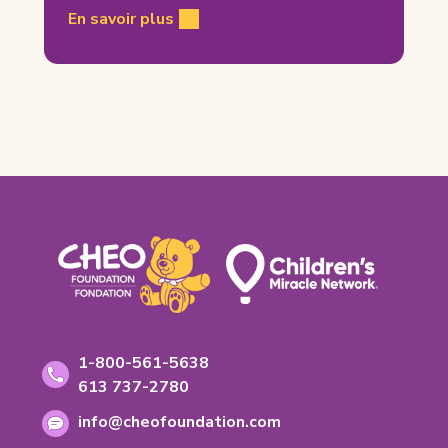
En savoir plus
Footer
Coordonnées
Numéro
1-800-561-5638
sans
Numéro
613 737-2780
frais:
de
Adresse
info@cheofoundation.com
telephone:
courriel: