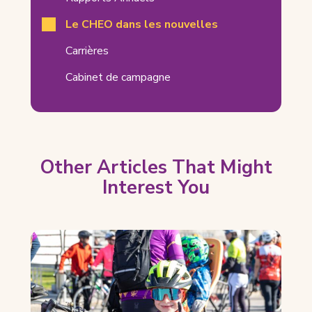
CHEO
mène
Le CHEO dans les nouvelles
au
Carrières
diagnostic
Cabinet de campagne
de
maladies
rares
Related
Pages
Other Articles That Might
Interest You