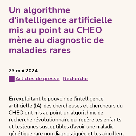
Un algorithme
d’intelligence artificielle
mis au point au CHEO
mène au diagnostic de
maladies rares
Posted
View
23 mai 2024
on
all
Articles de presse
,
Recherche
Articles
posts
on
Categories
En exploitant le pouvoir de l’intelligence
artificielle (IA), des chercheuses et chercheurs du
CHEO ont mis au point un algorithme de
recherche révolutionnaire qui repère les enfants
et les jeunes susceptibles d’avoir une maladie
génétique rare non diagnostiquée et les aiguillent