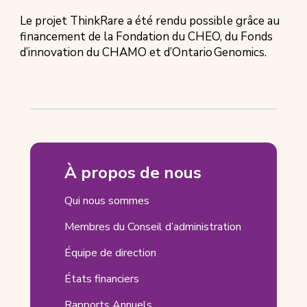
Le projet ThinkRare a été rendu possible grâce au
financement de la Fondation du CHEO, du Fonds
d’innovation du CHAMO et d’Ontario Genomics.
Un
algorithme
À propos de nous
d’intelligence
Qui nous sommes
artificielle
mis
Membres du Conseil d’administration
au
Équipe de direction
point
États financiers
au
Rapports Annuels