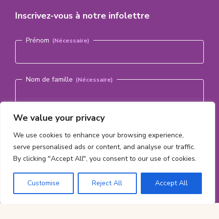
Inscrivez-vous à notre infolettre
Nom
(Nécessaire)
Prénom
Nom de famille
Courriel
We value your privacy
(Nécessaire)
We use cookies to enhance your browsing experience,
serve personalised ads or content, and analyse our traffic.
S'abonner
By clicking "Accept All", you consent to our use of cookies.
Customise
Reject All
Accept All
Informations
Tout le contenu ©2026 par la
Fondation du CHEO