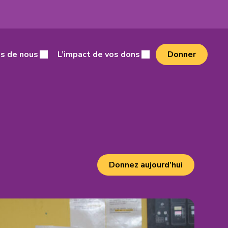
cher
s de nous
L’impact de vos dons
Donner
Donnez aujourd’hui
(s'ouvre
dans
un
nouvel
onglet)