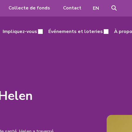
Recher
Passer
Collecte de fonds
Contact
EN
à
l'anglais
Impliquez-vous
Événements et loteries
À propo
’Helen
e santé, Helen a traversé