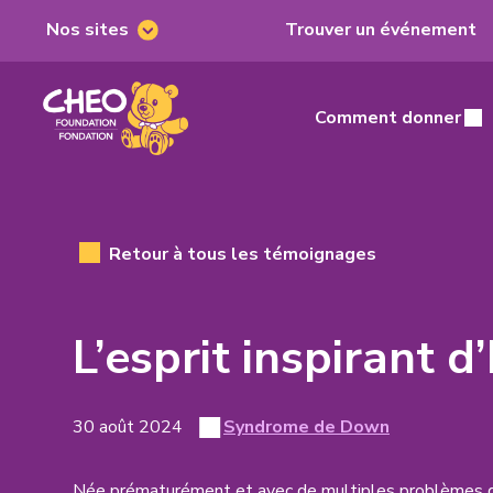
Nos sites
Trouver un événement
Nos
sites
Fondation
du
Comment donner
Main
CHEO,
home
page
Retour à tous les témoignages
L’esprit inspirant d
Posted
View
30 août 2024
Syndrome de Down
Story
on
all
posts
Née prématurément et avec de multiples problèmes d