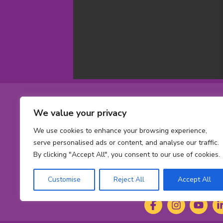
stique d’Aviyah
ir plus
Footer
We value your privacy
Coordonné
Numéro
1-800-561-563
que
sans
Numéro
613 737-2780
h
We use cookies to enhance your browsing experience,
frais:
de
serve personalised ads or content, and analyse our traffic.
Adresse
info@cheofoun
telephone:
By clicking "Accept All", you consent to our use of cookies.
courriel:
Address
415 Smyth Rd
Ont
Ottawa,
ON
K1
Customise
Reject All
Accept All
K-
Social
1-
Facebook
(s'ouvre
Instagram
(s'ouvre
YouTub
(s'ouvr
Li
(s
H-
dans
dans
dans
da
Media