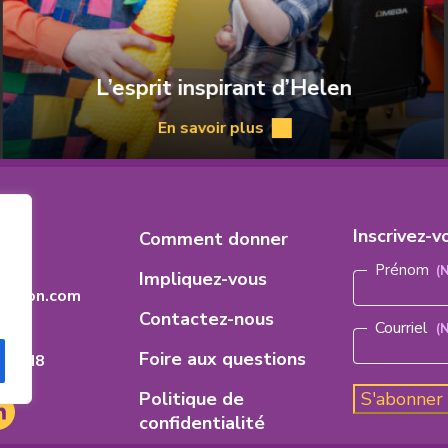
L’esprit inspirant d’Helen
En savoir plus
À
propos
de
L’esprit
es
Footer
inspirant
Inscrivez-v
8
Comment donner
Nom
d’Helen
(Nécess
Menu
Prénom
Impliquez-vous
dation.com
Contactez-nous
Courriel
(
Foire aux questions
ario
H 8M8
Politique de
S'abonner
e
e
nkedIn
'ouvre
confidentialité
ns