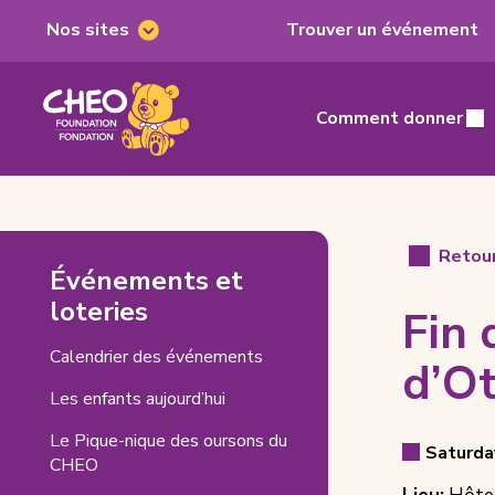
Nos sites
Trouver un événement
Nos
sites
Fondation
du
Comment donner
Main
CHEO,
home
page
Fin
Retour
Événements et
de
loteries
Fin
semaine
Calendrier des événements
des
d’O
(s'ouvre
Les enfants aujourd’hui
courses
dans
Le Pique-nique des oursons du
Tamarack
un
Even
Saturda
CHEO
nouvel
Event
d’Ottawa
onglet)