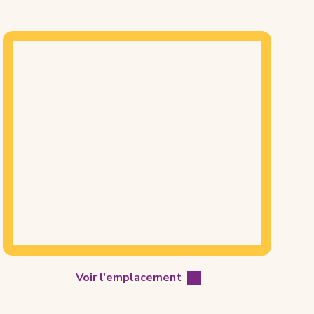
ategory
Mapview
of
Location
Voir l'emplacement