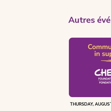
Autres évé
EVENT
THURSDAY, AUGUST
DATE: