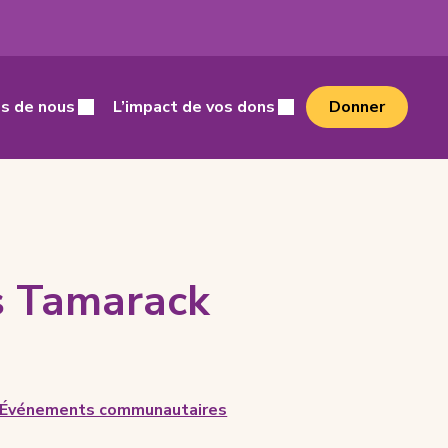
cher
s de nous
L’impact de vos dons
Donner
s Tamarack
Événements communautaires
vent