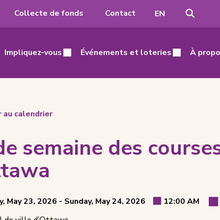
Recher
Passer
Collecte de fonds
Contact
EN
à
l'anglais
Impliquez-vous
Événements et loteries
À propo
 au calendrier
 de semaine des course
ttawa
t
through
y, May 23, 2026 -
Sunday, May 24, 2026
12:00 AM
E
Event