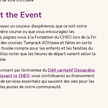
ls
 de ville d’Ottawa
Time
C
ion
t the Event
oyez un coureur d’expérience, que ce soit votre
ière course ou que vous encouragiez les
s, joignez-vous à la Fondation du CHEO lors de la Fin
 des courses Tamarack d’Ottawa et faites en sorte
 foulée compte pour les enfants et les familles du
llez noter que les heures de départ varient selon la
sie.
scrivant par l’entremise du
Défi caritatif Desjardins
sissant le CHEO
,
vous contribuerez au financement
 de services essentiels qui sauvent des vies pour les
 les jeunes de notre communauté.