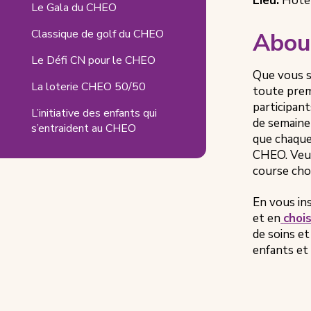
Detai
Event
Lieu:
Hôtel
Date
Le Gala du CHEO
Related
Locat
Classique de golf du CHEO
Abou
Pages
Le Défi CN pour le CHEO
Que vous s
La loterie CHEO 50/50
toute prem
participant
L’initiative des enfants qui
de semaine
s’entraident au CHEO
que chaque
CHEO. Veui
course choi
En vous in
et en
choi
de soins et
enfants et