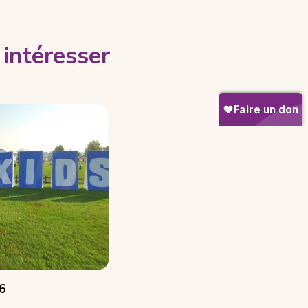
intéresser
6