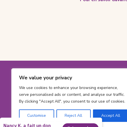
Footer
We value your privacy
Coordonné
Numéro
1-800-561-563
sans
Numéro
613 737-2780
We use cookies to enhance your browsing experience,
frais:
de
serve personalised ads or content, and analyse our traffic.
Adresse
info@cheofoun
telephone:
By clicking "Accept All", you consent to our use of cookies.
courriel:
Address
415 Smyth Rd
Ont
Ottawa,
ON
K1
Customise
Reject All
Accept All
K-