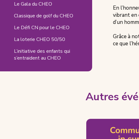
onglet)
Le Gala du CHEO
En l’honneu
vibrant en 
Classique de golf du CHEO
d’un homma
Le Défi CN pour le CHEO
Grâce à not
La loterie CHEO 50/50
ce que l’hé
L’initiative des enfants qui
s’entraident au CHEO
Autres évé