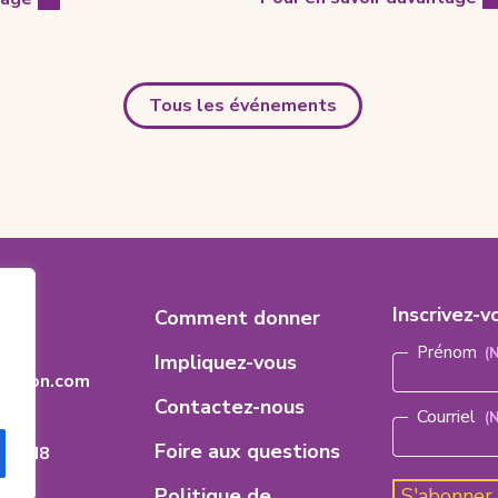
Tous les événements
es
Footer
Inscrivez-v
8
Comment donner
Nom
(Nécess
Menu
Prénom
Impliquez-vous
dation.com
Contactez-nous
Courriel
(
Foire aux questions
ario
H 8M8
Politique de
S'abonner