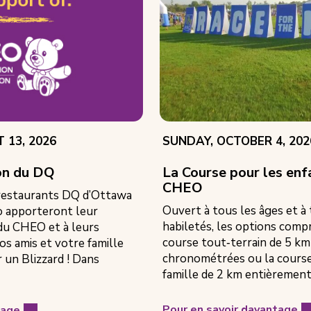
EVENT
 13, 2026
SUNDAY, OCTOBER 4, 202
DATE:
don du DQ
La Course pour les en
CHEO
 restaurants DQ d’Ottawa
Ouvert à tous les âges et à
io apporteront leur
habiletés, les options com
du CHEO et à leurs
course tout‑terrain de 5 km
os amis et votre famille
chronométrées ou la course 
un Blizzard ! Dans
famille de 2 km entièrement
Pour en savoir davantage
tage