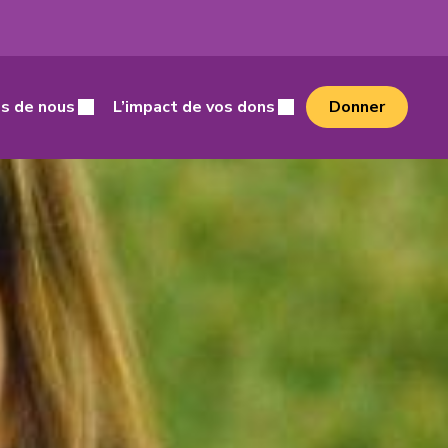
cher
s de nous
L’impact de vos dons
Donner