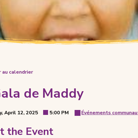
 au calendrier
Gala de Maddy
t
, April 12, 2025
5:00 PM
Événements communaut
Event
Event
ls
Time
t the Event
Category