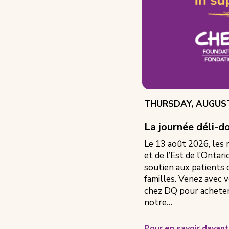
EVENT
THURSDAY, AUGUST
DATE:
La journée déli-
Le 13 août 2026, les
et de l’Est de l’Ontar
soutien aux patients 
familles. Venez avec v
chez DQ pour acheter 
notre…
Pour en savoir davan