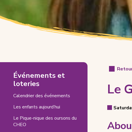
Le
Retour
Événements et
Gala
loteries
Le 
de
Calendrier des événements
Maddy
Even
(s'ouvre
Les enfants aujourd’hui
Related
Saturday
Event
dans
Detai
Le Pique-nique des oursons du
Pages
un
Date
Abou
CHEO
nouvel