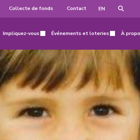
Recher
Passer
Collecte de fonds
Contact
EN
à
l'anglais
Impliquez-vous
Événements et loteries
À propo